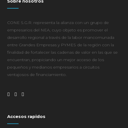
Sobre nosotros
CONE S.G.R. representa la alianza con un grupo de
empresarios del NEA, cuyo objeto es promover el
desarrollo regional a través de la labor mancomunada
entre Grandes Empresas y PYMES de la región con la
finalidad de fortalecer las cadenas de valor en las que se
encuentran, propiciando un mejor acceso de los
pequeños y medianos empresarios a circuitos
ventajosos de financiamiento.
Accesos rapidos